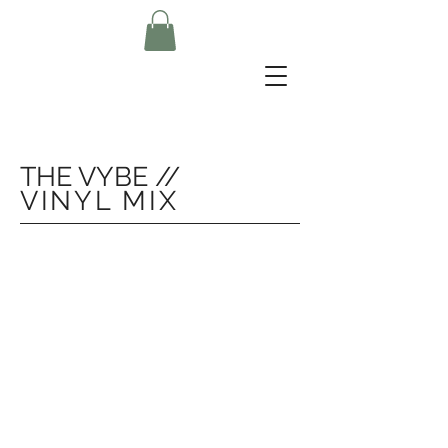
MUSIC
THE VYBE //
VINYL MIX